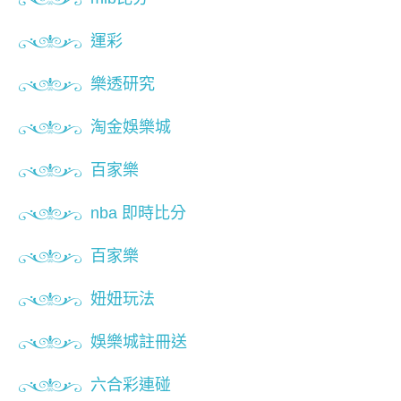
運彩
樂透研究
淘金娛樂城
百家樂
nba 即時比分
百家樂
妞妞玩法
娛樂城註冊送
六合彩連碰