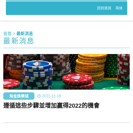
回到首頁
简体
首頁
>
最新消息
最新消息
淘金娛樂城
2021-11-18
遵循這些步驟並增加贏得2022的機會