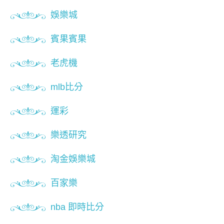
娛樂城
賓果賓果
老虎機
mlb比分
運彩
樂透研究
淘金娛樂城
百家樂
nba 即時比分