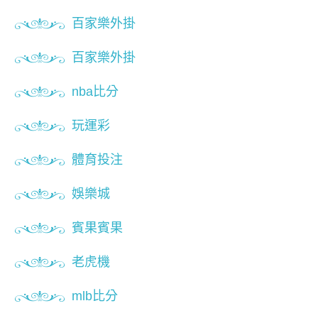
百家樂外掛
百家樂外掛
nba比分
玩運彩
體育投注
娛樂城
賓果賓果
老虎機
mlb比分