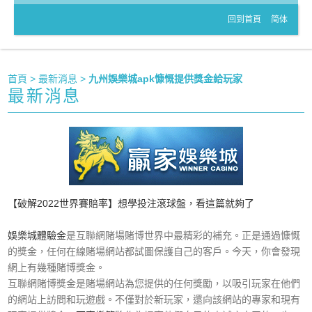
回到首頁
简体
首頁
>
最新消息
>
九州娛樂城apk慷慨提供獎金給玩家
最新消息
【破解2022世界賽賠率】想學投注滾球盤，看這篇就夠了
娛樂城體驗金
是互聯網賭場賭博世界中最精彩的補充。正是通過慷慨
的獎金，任何在線賭場網站都試圖保護自己的客戶。今天，你會發現
網上有幾種賭博獎金。
互聯網賭博獎金是賭場網站為您提供的任何獎勵，以吸引玩家在他們
的網站上訪問和玩遊戲。不僅對於新玩家，還向該網站的專家和現有