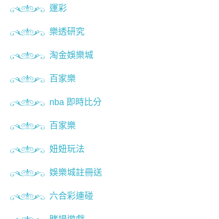
運彩
樂透研究
淘金娛樂城
百家樂
nba 即時比分
百家樂
妞妞玩法
娛樂城註冊送
六合彩連碰