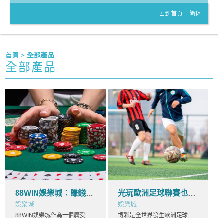
回到首頁
简体
首頁
>
全部產品
全部產品
88WIN娛樂城：賺錢技巧及快速出金秘訣
光玩歐洲足球聯賽也能玩出您的豐富人生！
娛樂城
娛樂城
88WIN娛樂城作為一個廣受歡迎的線上賭場，吸引了眾多玩家的關注和喜愛。除了提供豐富的遊戲體驗外，它還以其賺錢技巧和快速出金的秘訣而聞名。在這篇文章中，我們將深入探討88WIN娛樂城的特色，以及一些賺錢的技巧和快速出金的秘訣。
博彩是全世界發生歐洲足球聯賽時最常見的事情之一。數百萬元用於這種足球投注，在世界上一些足球比賽國家中，這種投注是合法的。對於許多人來說，這是他們賴以掙錢的唯一職業。因此，您可以將他們視為娛樂城足球比賽博彩領域的專家。