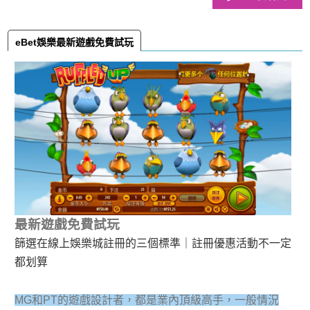
eBet娛樂最新遊戲免費試玩
最新遊戲免費試玩
篩選在線上娛樂城註冊的三個標準｜註冊優惠活動不一定
都划算
MG和PT的遊戲設計者，都是業內頂級高手，一般情況