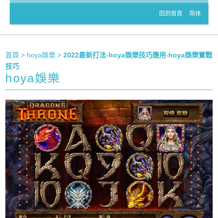
回到首頁
简体
首頁
>
hoya娛樂
>
2022最新打法-hoya娛樂技巧應用-hoya娛樂實戰
技巧
hoya娛樂