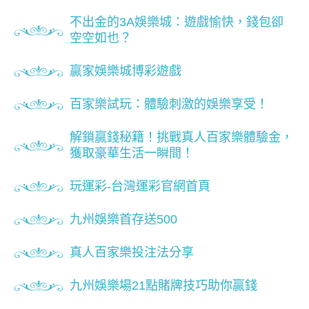
不出金的3A娛樂城：遊戲愉快，錢包卻
空空如也？
贏家娛樂城博彩遊戲
百家樂試玩：體驗刺激的娛樂享受！
解鎖贏錢秘籍！挑戰真人百家樂體驗金，
獲取豪華生活一瞬間！
玩運彩-台灣運彩官網首頁
九州娛樂首存送500
真人百家樂投注法分享
九州娛樂場21點賭牌技巧助你贏錢