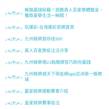
解鎖贏錢秘籍！挑戰真人百家樂體驗金，
獲取豪華生活一瞬間！
玩運彩-台灣運彩官網首頁
九州娛樂首存送500
真人百家樂投注法分享
九州娛樂場21點賭牌技巧助你贏錢
九州娛樂城天下現金網app亞洲第一娛樂
城
贏家娛樂運動賽事介紹
皇家娛樂賽事投注