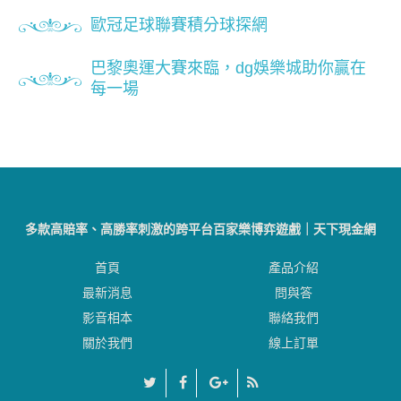
歐冠足球聯賽積分球探網
巴黎奧運大賽來臨，dg娛樂城助你贏在
每一場
多款高賠率、高勝率刺激的跨平台百家樂博弈遊戲｜天下現金網
首頁
產品介紹
最新消息
問與答
影音相本
聯絡我們
關於我們
線上訂單